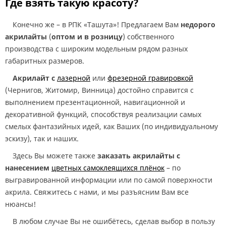
Где взять такую красоту?
Конечно же – в РПК «Ташута»! Предлагаем Вам
недорого
акрилайты
(
оптом и в розницу
) собственного
производства с широким модельным рядом разных
габаритных размеров.
Акрилайт с
лазерной
или
фрезерной гравировкой
(Чернигов, Житомир, Винница) достойно справится с
выполнением презентационной, навигационной и
декоративной функций, способствуя реализации самых
смелых фантазийных идей, как Ваших (по индивидуальному
эскизу), так и наших.
Здесь Вы можете также
заказать акрилайты с
нанесением
цветных самоклеящихся плёнок
– по
выгравированной информации или по самой поверхности
акрила. Свяжитесь с нами, и мы разъясним Вам все
нюансы!
В любом случае Вы не ошибётесь, сделав выбор в пользу