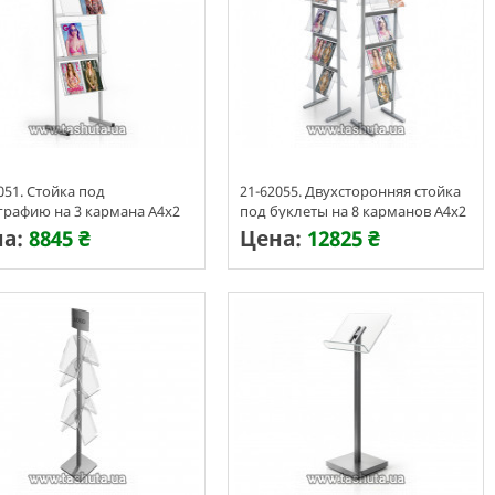
051. Стойка под
21-62055. Двухсторонняя стойка
графию на 3 кармана А4х2
под буклеты на 8 карманов А4х2
на:
8845 ₴
Цена:
12825 ₴
изготовления 3-7 дней
Срок изготовления 3-7 дней