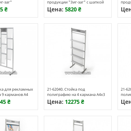
г-заг"
продукции "Зиг-заг" с шапкой
проду
карм
5 ₴
Цена:
5820 ₴
Це
ения 3-7 дней
Срок изготовления 3-7 дней
Срок 
йка для рекламных
21-62040. Стойка под
21-62
 9 карманов А4
полиграфию на 4 кармана А4х3
поли
45 ₴
Цена:
12275 ₴
Це
ения 3-7 дней
Срок изготовления 3-7 дней
Срок 