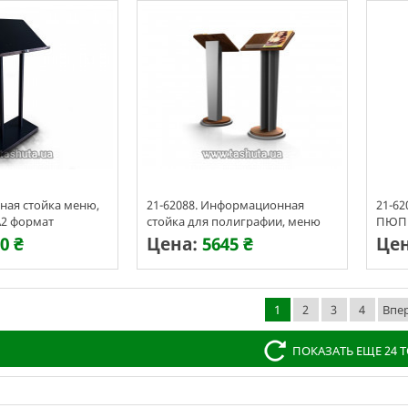
чная стойка меню,
21-62088. Информационная
21-62
А2 формат
стойка для полиграфии, меню
ПЮП
0 ₴
Цена:
5645 ₴
Це
ения 3-7 дней
Срок изготовления 3-7 дней
Срок 
1
2
3
4
Впе
ПОКАЗАТЬ ЕЩЕ 24 