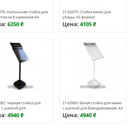
070. Напольная стойка для
21-62079. Стойка меню для
тов на 8 карманов А4
улицы, А3 формат
на:
6350 ₴
Цена:
4105 ₴
изготовления 3-7 дней
Срок изготовления 3-7 дней
082. Черная стойка для
21-62083. Белая стойка для меню
 с шапкой для
с шапкой для брендирования, А3
дирования, А3 формат
формат
на:
4940 ₴
Цена:
4940 ₴
изготовления 3-7 дней
Срок изготовления 3-7 дней