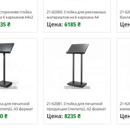
хсторонняя стойка
21-62060. Стойка для рекламных
21-62
а 6 карманов А4х2
материалов на 6 кармана А4
букле
35 ₴
Цена:
6185 ₴
Це
ения 3-7 дней
Срок изготовления 3-7 дней
Срок 
йка для печатной
21-62081. Стойка для печатной
21-62
юпитр), А3 формат
продукции (пюпитр), А2 формат
меню
брен
0 ₴
Цена:
8235 ₴
Це
ения 3-7 дней
Срок изготовления 3-7 дней
Срок 