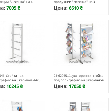
кции "Лесенка" на 4
продукции "Лесенка" на 3
ана А4
кармана А4
на:
7005 ₴
Цена:
6610 ₴
изготовления 3-7 дней
Срок изготовления 3-7 дней
041. Стойка под
21-62045. Двухсторонняя стойка
графию на 3 кармана А4х3
под полиграфию на 8 карманов
А4х3
на:
10245 ₴
Цена:
17050 ₴
изготовления 3-7 дней
Срок изготовления 3-7 дней