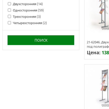
Двухсторонняя
(14)
Односторонняя
(59)
Трехсторонняя
(3)
Четырехсторонняя
(2)
21-62046. Дву
под полиграф
А4х3
Цена:
138
Срок изготовл