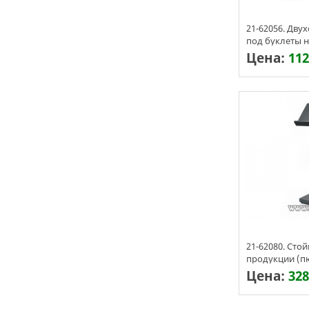
21-62056. Дву
под буклеты н
Цена:
112
Срок изготовл
21-62080. Сто
продукции (п
Цена:
328
Срок изготовл