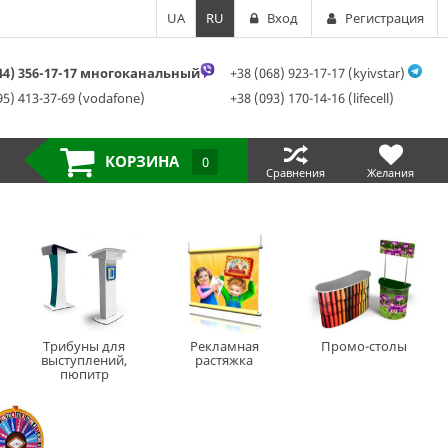
UA
RU
Вход
Регистрация
044) 356-17-17 многоканальный
+38 (068) 923-17-17 (kyivstar)
95) 413-37-69 (vodafone)
+38 (093) 170-14-16 (lifecell)
КОРЗИНА
0
Сравнения
Желания
Трибуны для
Рекламная
Промо-столы
выступлений,
растяжка
пюпитр