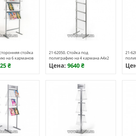
хсторонняя стойка
21-62050. Стойка под
21-62
ию на 6 карманов
полиграфию на 4 кармана А4х2
поли
25 ₴
Цена:
9640 ₴
Це
ения 3-7 дней
Срок изготовления 3-7 дней
Срок 