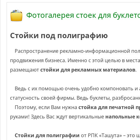
Фотогалерея стоек для буклет
Стойки под полиграфию
Распространение рекламно-информационной полиграфии является очевидной презентационной необходимостью и одним из наиболее доступных способов
продвижения бизнеса. Именно с этой целью в места
размещают
стойки для рекламных материалов
.
Ведь с их помощью очень удобно компоновать и аккуратно упорядочивать рекламную литературу (журналы, листовки), подчёркивая серьёзность и
статусность своей фирмы. Ведь буклеты, разброса
Поэтому, если Вам нужна
стойка для печатной 
руками! Здесь Вас ждут вертикальные
напольные к
Стойки для полиграфии
от РПК «Ташута» – это