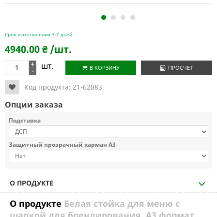
1
2
3
4
Срок изготовления 3-7 дней
4940.00
₴
/шт.
+
шт.
В КОРЗИНУ
ПРОСЧЕТ
-
Код продукта:
21-62083
Опции заказа
Подставка
Защитный прозрачный карман А3
О ПРОДУКТЕ
О продукте
Белая стойка для меню с
шапкой для брендирования, А3 формат