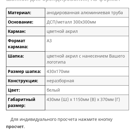
Материал:
анодированная алюминиевая труба
Основание:
ДСП/металл 300х300мм
Карман:
цветной акрил
Формат
А3
кармана:
Шапка:
цветной акрил с нанесением Вашего
логотипа
Размер шапка:
430х170мм
Конструкция:
неразборная
Цвет:
белый
Габаритный
430мм (Ш) х 1150мм (В) х 370мм (Г)
размер:
Для индивидуального просчета нажмите кнопку
просчет
.