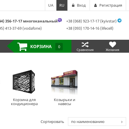
UA
RU
Вход
Регистрация
044) 356-17-17 многоканальный
+38 (068) 923-17-17 (kyivstar)
95) 413-37-69 (vodafone)
+38 (093) 170-14-16 (lifecell)
КОРЗИНА
0
Сравнения
Желания
Корзина для
Козырьки и
кондиционера
навесы
Сортировать
по наименованию