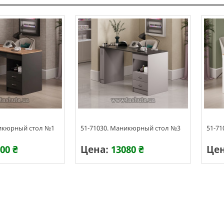
никюрный стол №1
51-71030. Маникюрный стол №3
51-7
00 ₴
Цена:
13080 ₴
Це
ения 5-7 дней
Срок изготовления 5-7 дней
Срок 