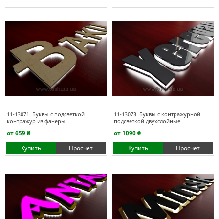
11-13071. Буквы с подсветкой
11-13073. Буквы с контражурной
контражур из фанеры
подсветкой двухслойные
от 659 ₴
от 1090 ₴
Купить
Просчет
Купить
Просчет