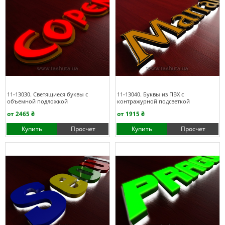
11-13030. Светящиеся буквы с
11-13040. Буквы из ПВХ с
объемной подложкой
контражурной подсветкой
от 2465 ₴
от 1915 ₴
Купить
Просчет
Купить
Просчет