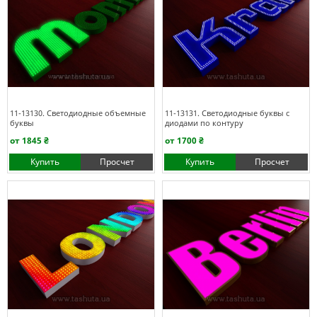
11-13130. Светодиодные объемные
11-13131. Светодиодные буквы с
буквы
диодами по контуру
от 1845 ₴
от 1700 ₴
Купить
Просчет
Купить
Просчет