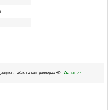
i
диодного табло на контроллерах HD -
Скачать>>