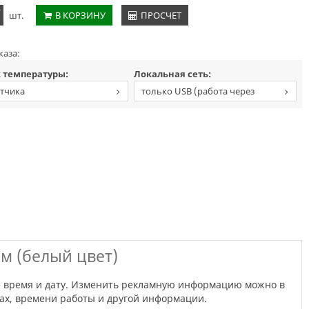
+
шт.
В КОРЗИНУ
ПРОСЧЕТ
каза:
 температуры:
Локальная сеть:
атчика
только USB (работа через
флешку)
м (белый цвет)
нах, времени работы и другой информации.