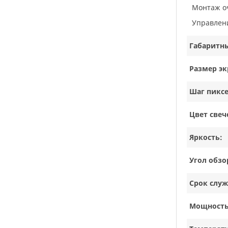
Монтаж 
Управлен
Габаритн
Размер эк
Шаг пиксе
Цвет свеч
Яркость:
Угол обзо
Срок слу
Мощность