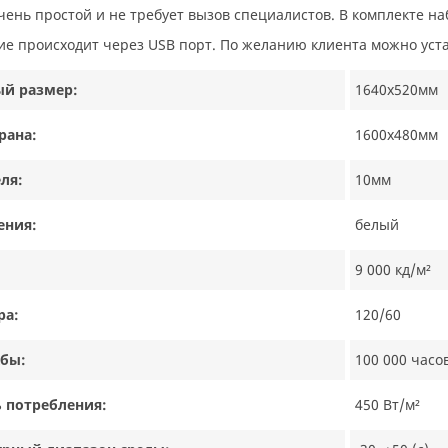
очень простой и не требует вызов специалистов. В комплекте н
ие происходит через USB порт. По желанию клиента можно уста
ый размер:
1640х520мм
рана:
1600х480мм
ля:
10мм
ения:
белый
9 000 кд/м²
ра:
120/60
жбы:
100 000 часо
 потребления:
450 Вт/м²