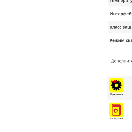
Температ
Интерфей
Класс защ
Режим ск
Дополни