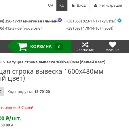
UA
RU
Вход
Регистрация
044) 356-17-17 многоканальный
+38 (068) 923-17-17 (kyivstar)
95) 413-37-69 (vodafone)
+38 (093) 170-14-16 (lifecell)
КОРЗИНА
0
Сравнения
Желания
и
Бегущая строка вывеска 1600х480мм (белый цвет)
щая строка вывеска 1600х480мм
ый цвет)
Код продукта:
12-70120
отовления 3-7 дней
00
₴
/шт.
150.00
₴