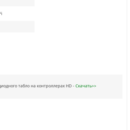
Fi
диодного табло на контроллерах HD -
Скачать>>