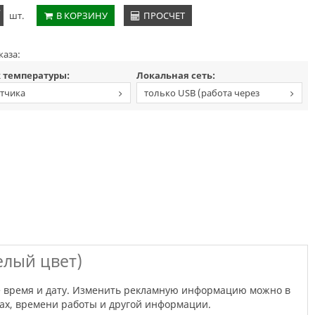
+
шт.
В КОРЗИНУ
ПРОСЧЕТ
каза:
 температуры:
Локальная сеть:
атчика
только USB (работа через
флешку)
елый цвет)
нах, времени работы и другой информации.