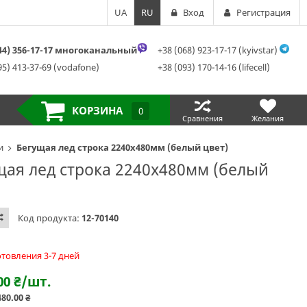
UA
RU
Вход
Регистрация
044) 356-17-17 многоканальный
+38 (068) 923-17-17 (kyivstar)
95) 413-37-69 (vodafone)
+38 (093) 170-14-16 (lifecell)
КОРЗИНА
0
Сравнения
Желания
и
Бегущая лед строка 2240х480мм (белый цвет)
щая лед строка 2240х480мм (белый
Код продукта:
12-70140
отовления 3-7 дней
00
₴
/шт.
480.00
₴