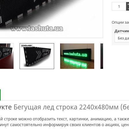
-
Опции за
Датчик
Без д
укте
Бегущая лед строка 2240х480мм (б
инут самостоятельно информируя своих клиентов о акциях, це