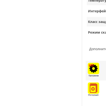
Температ
Интерфей
Класс защ
Режим ск
Дополни