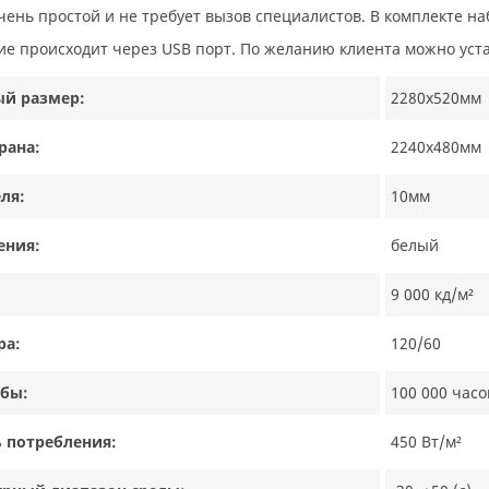
очень простой и не требует вызов специалистов. В комплекте н
ие происходит через USB порт. По желанию клиента можно уста
ый размер:
2280х520мм
рана:
2240х480мм
ля:
10мм
ения:
белый
9 000 кд/м²
ра:
120/60
жбы:
100 000 часо
 потребления:
450 Вт/м²