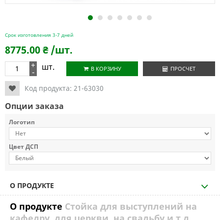
1
2
3
4
5
6
7
Срок изготовления 3-7 дней
8775.00
₴
/шт.
+
шт.
В КОРЗИНУ
ПРОСЧЕТ
-
Код продукта:
21-63030
Опции заказа
Логотип
Цвет ДСП
О ПРОДУКТЕ
О продукте
Стойка для выступлений на
кафедру, для церкви, на свадьбу и т.д.