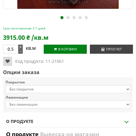
1
2
3
4
5
Срок изготовления 3-7 дней
3915.00
₴
/кв.м
+
кв.м
В КОРЗИНУ
ПРОСЧЕТ
-
Код продукта:
11-21061
Опции заказа
Покрытие
Ламинация
О ПРОДУКТЕ
О продукте
Вывеска на магазин