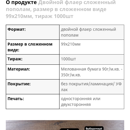
О продукте
Двойной флаер сложенный
пополам, размер в сложенном виде
99х210мм, тираж 1000шт
Формат:
двойной флаер сложенный
пополам
Размер в сложенном
99х210мм
виде:
Тираж:
1000шт
Материал:
Мелованная бумага 90г/м.кв. -
350г/м.кв.
Покрытие:
без покрытия/ламинация/ УФ
лак
Печать:
односторонняя или
двухсторонняя