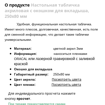
О продукте
Настольная табличка
акриловая с окошком для вкладыша,
250х80 мм
Удобная, функциональная настольная табличка.
Имеет много плюсов, долговечная, качественная, есть поле
для сменной информацию, что делает такие таблички
универсальными.
Материал:
цветной акрил 3мм
Информация:
наноситься пленками
или лазерной гравировкой с заливкой
ORACAL
краской
Окошко для вкладыша
Габаритный размер:
250х80 мм
Посмотреть цвета
Цвет акрила:
Посмотреть цвета
Цвет пленки:
Для индивидуального просчета нажмите
кнопку
просчет.
При тираже предоставляются скидки.