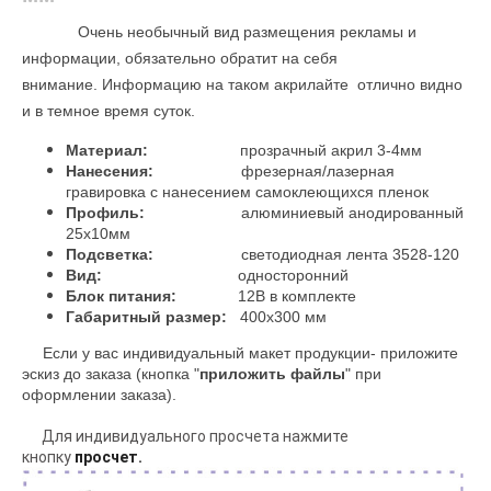
Очень необычный вид размещения рекламы и
информации, обязательно обратит на себя
внимание.
Информацию на таком акрилайте отлично видно
и в темное время суток.
Материал:
прозрачный акрил 3-4мм
Нанесения:
фрезерная/лазерная
гравировка с нанесением самоклеющихся пленок
Профиль:
алюминиевый анодированный
25х10мм
Подсветка:
светодиодная лента 3528-120
Вид:
односторонний
Блок питания:
12В в комплекте
Габаритный размер:
4
00х300 мм
Если у вас индивидуальный макет продукции- приложите
эскиз до заказа (кнопка "
приложить файлы
" при
оформлении заказа).
Для индивидуального просчета нажмите
кнопку
просчет.