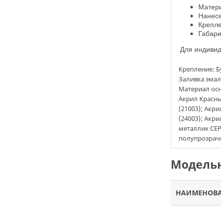
Матери
Нанесе
Крепле
Габари
Д
ля индивид
Крепление: Б
Заливка эмал
Материал осн
Акрил Красны
(21003); Акр
(24003); Акр
металлик СЕР
полупрозрач
Модельн
НАИМЕНОВ