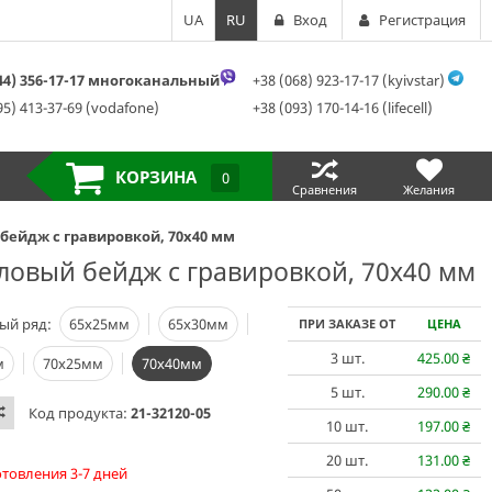
UA
RU
Вход
Регистрация
044) 356-17-17 многоканальный
+38 (068) 923-17-17 (kyivstar)
95) 413-37-69 (vodafone)
+38 (093) 170-14-16 (lifecell)
КОРЗИНА
0
Сравнения
Желания
бейдж с гравировкой, 70х40 мм
ловый бейдж с гравировкой, 70х40 мм
ый ряд:
65х25мм
65х30мм
ПРИ ЗАКАЗЕ ОТ
ЦЕНА
3
шт.
425.00
₴
м
70х25мм
70х40мм
5
шт.
290.00
₴
Код продукта:
21-32120-05
10
шт.
197.00
₴
20
шт.
131.00
₴
отовления 3-7 дней