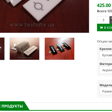
425.00
Всего
12
-
В К
Опции за
Крепле
Булав
Матери
Акрил
Модель
Разме
 ПРОДУКТЫ