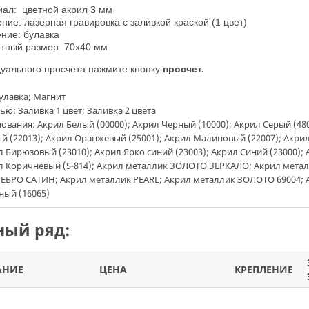
ал: цветной акрил
3 мм
ние: лазерная гравировка с заливкой краской (1 цвет)
ние: булавка
тный размер: 70х40 мм
уального просчета нажмите кнопку
просчет.
улавка; Магнит
ью: Заливка 1 цвет; Заливка 2 цвета
ования: Акрил Белый (00000); Акрил Черный (10000); Акрил Серый (480
й (22013); Акрил Оранжевый (25001); Акрил Малиновый (22007); Акри
ил Бирюзовый (23010); Акрил Ярко синий (23003); Акрил Синий (23000);
ил Коричневый (S-814); Акрил металлик ЗОЛОТО ЗЕРКАЛО; Акрил мет
ЕБРО САТИН; Акрил металлик PEARL; Акрил металлик ЗОЛОТО 69004;
ный (16065)
ый ряд:
АНИЕ
ЦЕНА
КРЕПЛЕНИЕ