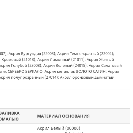
07); Акрил Бургундия (22003); Акрил Темно-красный (22002);
л Кремовый (21013); Акрил Лимонный (21011); Акрил Желтый
 Акрил Голубой (23008); Акрил Зеленый (24015); Акрил Салатовый
аллик СЕРЕБРО ЗЕРКАЛО; Акрил металлик ЗОЛОТО САТИН; Акрил
 Акрил полупрозрачный (27014); Акрил бронзовый дымчатый
ЗАЛИВКА
МАТЕРИАЛ ОСНОВАНИЯ
ЭМАЛЬЮ
Акрил Белый (00000)