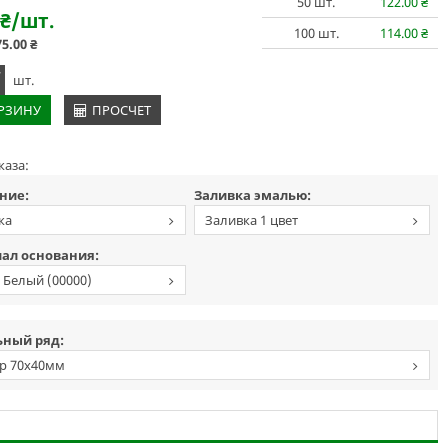
50
шт.
122.00
₴
₴
/шт.
100
шт.
114.00
₴
75.00
₴
+
шт.
ОРЗИНУ
ПРОСЧЕТ
каза:
ние:
Заливка эмалью:
ка
Заливка 1 цвет
ал основания:
 Белый (00000)
ный ряд:
р 70х40мм