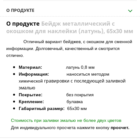
О ПРОДУКТЕ
О продукте
Бейдж металлический с
окошком для наклейки (латунь), 65х30 мм
Отличный вариант бейджев, с окошком для сменной
информации. Долговечный, качественный и смотрится
отлично.
Материал:
латунь 0,8 мм
Информация:
наноситься методом
гравировки с последующей заливкой
химической
эмалью
Покрытие:
без покрытия
Крепление:
булавка
Габаритный размер:
65х30 мм
Стоимость при заливки эмалью не более двух цветов
Д
ля индивидуального просчета нажмите кнопку
просчет.