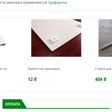
ности монтажа применяются
трафареты
и на
Европетля акриловая
Стойка для
12 ₴
404 ₴
ОПЛАТА