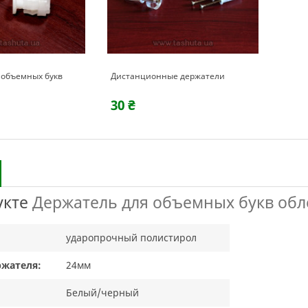
 объемных букв
Дистанционные держатели
30 ₴
укте
Держатель для объемных букв об
ударопрочный полистирол
ржателя:
24мм
Белый/черный