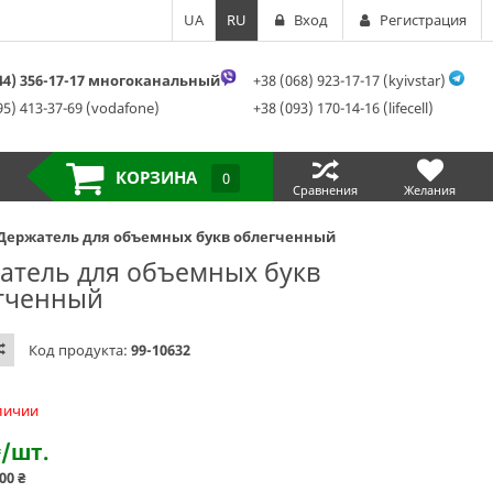
UA
RU
Вход
Регистрация
044) 356-17-17 многоканальный
+38 (068) 923-17-17 (kyivstar)
95) 413-37-69 (vodafone)
+38 (093) 170-14-16 (lifecell)
КОРЗИНА
0
Сравнения
Желания
Держатель для объемных букв облегченный
атель для объемных букв
гченный
Код продукта:
99-10632
аличии
₴
/шт.
.00
₴