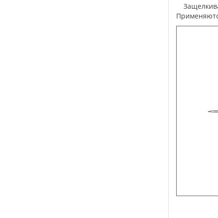
Защелкивающий держатель состоит из двух частей, одну из которых закрепляют на стенку, а вторую приклеивают к букве.
Применяютс