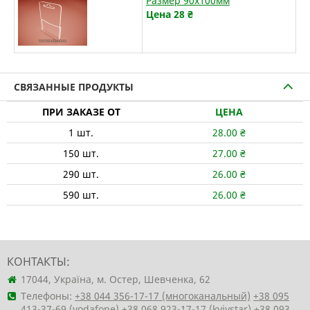
Размер 90х100мм
Цена 28
₴
СВЯЗАННЫЕ ПРОДУКТЫ
ПРИ ЗАКАЗЕ ОТ
ЦЕНА
1
шт.
28.00
₴
150
шт.
27.00
₴
290
шт.
26.00
₴
590
шт.
26.00
₴
КОНТАКТЫ:
17044, Україна, м. Остер, Шевченка, 62
Телефоны:
+38 044 356-17-17 (многоканальный)
+38 095
413-37-69 (vodafone)
+38 068 923-17-17 (kyivstar)
+38 093