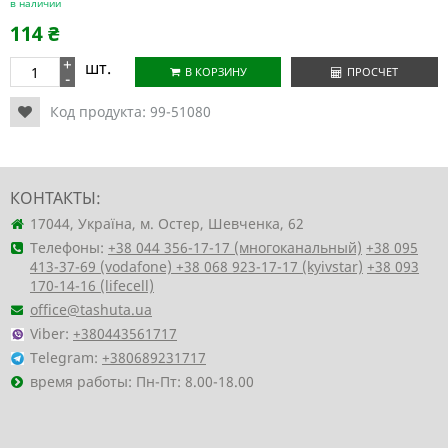
в наличии
114
₴
+
шт.
В КОРЗИНУ
ПРОСЧЕТ
-
Код продукта:
99-51080
КОНТАКТЫ:
17044, Україна, м. Остер, Шевченка, 62
Телефоны:
+38 044 356-17-17 (многоканальный)
+38 095
413-37-69 (vodafone)
+38 068 923-17-17 (kyivstar)
+38 093
170-14-16 (lifecell)
office@tashuta.ua
Viber:
+380443561717
Telegram:
+380689231717
время работы: Пн-Пт: 8.00-18.00