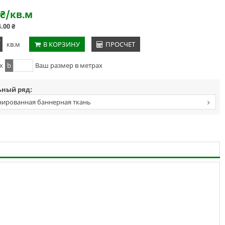
₴
/кв.м
4.00
₴
+
кв.м
В КОРЗИНУ
ПРОСЧЕТ
x
b
Ваш размер в метрах
ный ряд:
ированная баннерная ткань