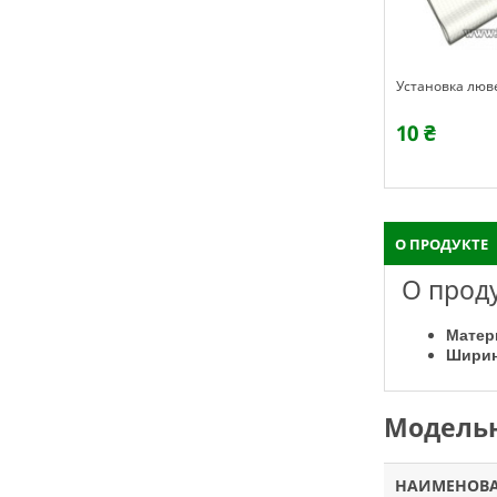
Установка люв
10 ₴
О ПРОДУКТЕ
О прод
Ма
Шири
Модельн
НАИМЕНОВ