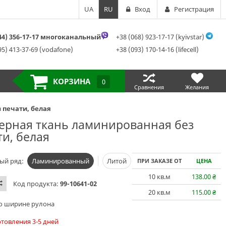
UA
RU
Вход
Регистрация
044) 356-17-17 многоканальный
+38 (068) 923-17-17 (kyivstar)
95) 413-37-69 (vodafone)
+38 (093) 170-14-16 (lifecell)
КОРЗИНА
0
Сравнения
Желания
 печати, белая
ерная ткань ламинированная без
ти, белая
ый ряд:
Ламинированный
Литой
ПРИ ЗАКАЗЕ ОТ
ЦЕНА
10
кв.м
138.00
₴
Код продукта:
99-10641-02
20
кв.м
115.00
₴
о ширине рулона
отовления 3-5 дней