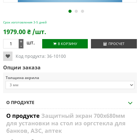
1
2
3
Срок изготовления 3-5 дней
1979.00
₴
/шт.
+
шт.
В КОРЗИНУ
ПРОСЧЕТ
-
Код продукта:
36-10100
Опции заказа
Толщина акрила
О ПРОДУКТЕ
О продукте
Защитный экран 700х680мм
для установки на стол из оргстекла для
банков, АЗС, аптек