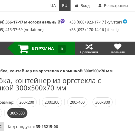
UA
RU
Вход
Регистрация
044) 356-17-17 многоканальный
+38 (068) 923-17-17 (kyivstar)
95) 413-37-69 (vodafone)
+38 (093) 170-14-16 (lifecell)
КОРЗИНА
0
Сравнения
Желания
бка, контейнер из оргстекла с крышкой 300х500х70 мм
ка, контейнер из оргстекла с
кой 300х500х70 мм
размер:
200х200
200х300
200х400
300х300
300х500
Код продукта:
35-13215-06