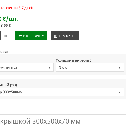
отовления 3-7 дней
0
₴
/шт.
48.00
₴
+
шт.
В КОРЗИНУ
ПРОСЧЕТ
каза:
Толщина акрила :
рметичная
3 мм
ный ряд:
р 300х500мм
с крышкой 300х500х70 мм