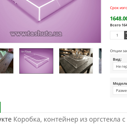
Срок изг
1648.0
Всего
16
-
Опции за
Вид:
Не ге
Модель
Разме
укте
Коробка, контейнер из оргстекла 