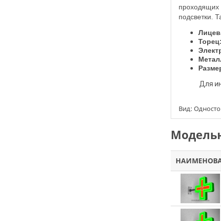
проходящих л
подсветки. Т
Лиц
Торец
Элект
Метал
Размер
Для 
Вид: Одност
Модельн
НАИМЕНОВ