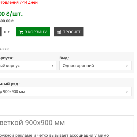
отовления 7-14 дней
00
₴
/шт.
800.00
₴
+
шт.
В КОРЗИНУ
ПРОСЧЕТ
каза:
орпуса:
Вид:
ый корпус
Односторонний
фронтальный
ный ряд:
р 900х900 мм
веткой 900х900 мм