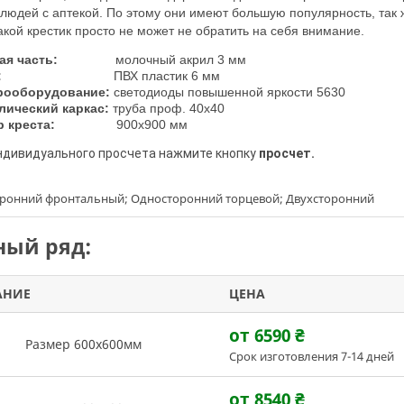
юдей с аптекой. По этому они имеют большую популярность, так ж
акой крестик просто не может не обратить на себя внимание.
евая часть:
молочный акрил
3 мм
:
ПВХ
пластик 6 мм
рооборудование:
светодиоды повышенной яркости 5630
лический каркас:
труба проф. 40х40
 креста:
9
00х900 мм
индивидуального просчета нажмите кнопку
просчет.
оронний фронтальный; Односторонний торцевой; Двухсторонний
ый ряд:
АНИЕ
ЦЕНА
от 6590
₴
Размер 600х600мм
Срок изготовления 7-14 дней
от 8540
₴