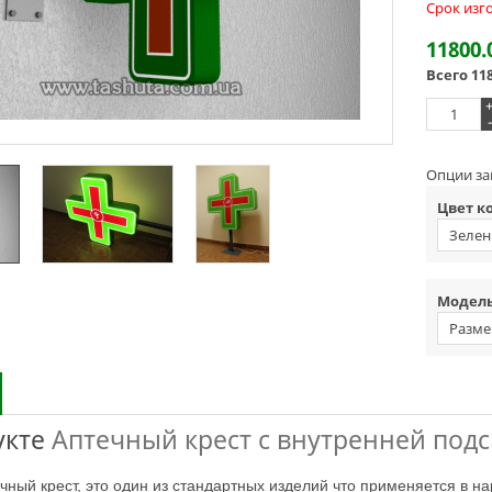
Срок изг
11800.
Всего
11
-
Опции за
Цвет к
Зелен
Модель
Разме
укте
Аптечный крест с внутренней подс