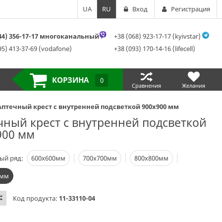
UA
RU
Вход
Регистрация
044) 356-17-17 многоканальный
+38 (068) 923-17-17 (kyivstar)
95) 413-37-69 (vodafone)
+38 (093) 170-14-16 (lifecell)
КОРЗИНА
0
Сравнения
Желания
Аптечный крест с внутренней подсветкой 900х900 мм
чный крест с внутренней подсветкой
900 мм
ый ряд:
600х600мм
700х700мм
800х800мм
0мм
Код продукта:
11-33110-04