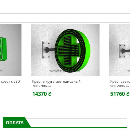
крест с LED
Крест в круге светодиодный,
Крест свет
700х700мм
900х900мм
14370 ₴
51760 ₴
ОПЛАТА