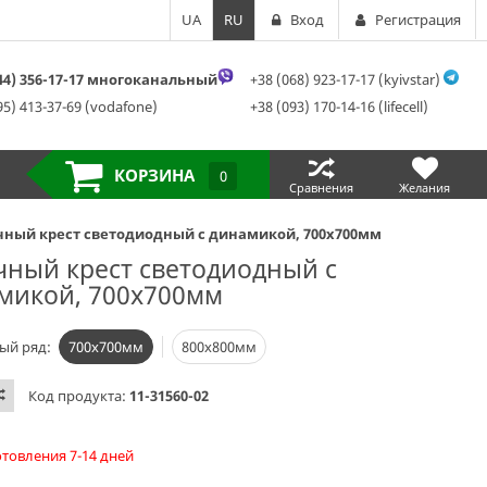
UA
RU
Вход
Регистрация
044) 356-17-17 многоканальный
+38 (068) 923-17-17 (kyivstar)
95) 413-37-69 (vodafone)
+38 (093) 170-14-16 (lifecell)
КОРЗИНА
0
Сравнения
Желания
чный крест светодиодный с динамикой, 700х700мм
чный крест светодиодный с
микой, 700х700мм
ый ряд:
700х700мм
800х800мм
Код продукта:
11-31560-02
отовления 7-14 дней