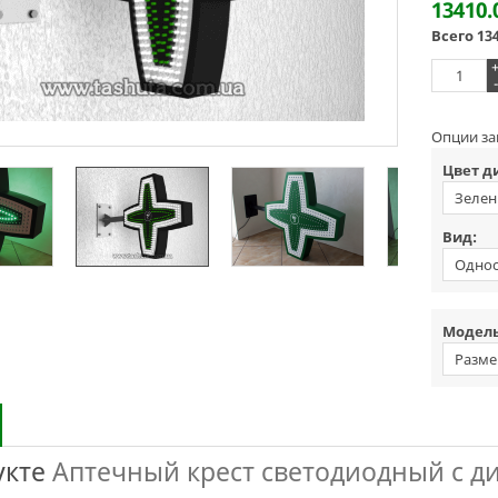
13410.
Всего
13
-
Опции за
Цвет д
Зелен
Вид:
Одно
фронта
Модель
Разме
укте
Аптечный крест светодиодный с д