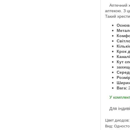
Аптечний хрест, це один зі стандартних виробів що застосовується в зовнішній рекламі та чітко викликає асоціації у мимо проходять людей з
аптекою. З ц
Такий хрести
Основ
Метал
Комфо
Світло
Кількі
Крок д
Каналі
Кут с
захищ
Серед
Розмір
Ширин
Вага:
У комплек
Для інди
Цвет диодов:
Вид: Одност