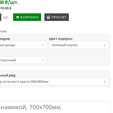
00
₴
/шт.
410.00
₴
+
шт.
В КОРЗИНУ
ПРОСЧЕТ
каза:
иодов:
Цвет корпуса:
ые диоды
Зеленый корпус
сторонний
льный
ный ряд:
р аптечного креста 800х800мм
инамикой, 700х700мм