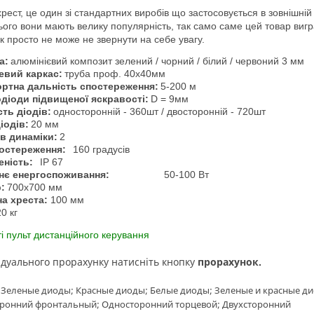
ього вони мають велику популярність, так само саме цей товар вигр
к просто не може не звернути на себе увагу.
а:
алюмінієвий композит зелений / чорний / білий / червоний 3 мм
евий каркас:
труба проф. 40х40мм
ртна дальність спостереження:
5-200 м
діоди підвищеної яскравості:
D = 9мм
сть діодів:
односторонній - 360шт / двосторонній - 720шт
іодів:
20 мм
в динаміки:
2
постереження:
160 градусів
еність:
IP 67
нє енергоспоживання:
50-100 Вт
:
700х700 мм
а хреста:
100 мм
20 кг
ті пульт дистанційного керування
відуального прорахунку натисніть кнопку
прорахунок.
 Зеленые диоды; Красные диоды; Белые диоды; Зеленые и красные д
оронний фронтальный; Односторонний торцевой; Двухсторонний