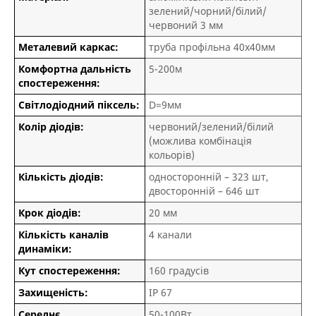
зелений/чорний/білий/
червоний 3 мм
Металевий каркас:
труба профільна 40х40мм
Комфортна дальність
5-200м
спостереження:
Світлодіодний піксель:
D=9мм
Колір діодів:
червоний/зелений/білий
(можлива комбінація
кольорів)
Кількість діодів:
односторонній – 323 шт,
двосторонній – 646 шт
Крок діодів:
20 мм
Кількість каналів
4 канали
динаміки:
Кут спостереження:
160 градусів
Захищеність:
IP 67
Середнє
50-100Вт