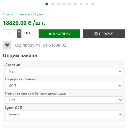
1
2
3
4
5
6
7
8
9
Срок изготовления 7-14 дней
18820.00
₴
/шт.
+
шт.
В КОРЗИНУ
ПРОСЧЕТ
-
Код продукта:
51-51098-02
Опции заказа
Логотип
Передняя панель
Приставная тумба или шухлядка
Цвет ДСП