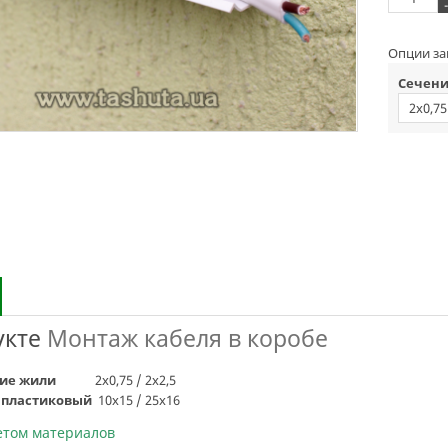
-
Опции за
Сечени
2х0,75
укте
Монтаж кабеля в коробе
ение жили
2х0,75 / 2х2,5
 пластиковый
10х15 / 25х16
четом материалов