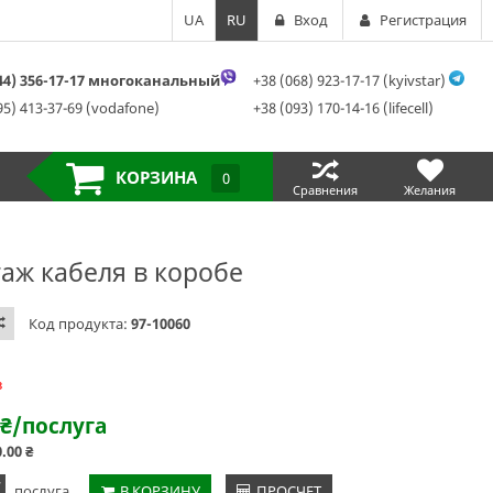
UA
RU
Вход
Регистрация
044) 356-17-17 многоканальный
+38 (068) 923-17-17 (kyivstar)
95) 413-37-69 (vodafone)
+38 (093) 170-14-16 (lifecell)
КОРЗИНА
0
Сравнения
Желания
аж кабеля в коробе
Код продукта:
97-10060
з
₴
/послуга
0.00
₴
+
послуга
В КОРЗИНУ
ПРОСЧЕТ