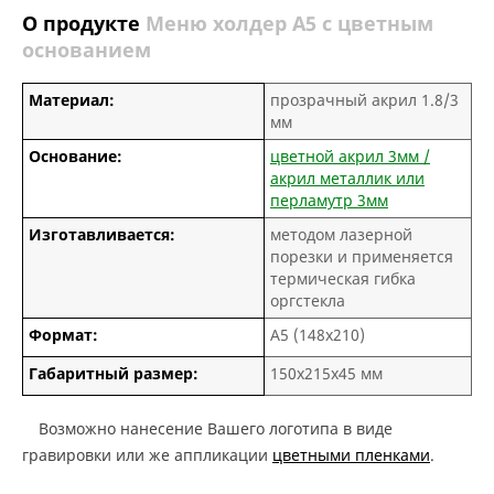
О продукте
Меню холдер А5 с цветным
основанием
Материал:
прозрачный акрил 1.8/3
мм
Основание:
цветной акрил 3мм /
акрил металлик или
перламутр 3мм
Изготавливается:
методом лазерной
порезки и применяется
термическая гибка
оргстекла
Формат:
А5 (148х210)
Габаритный размер:
150х215х45 мм
Возможно нанесение Вашего логотипа в виде
гравировки или же аппликации
цветными пленками
.