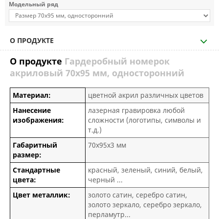
Модельный ряд
О ПРОДУКТЕ
О продукте
Гардеробный номерок
акриловый 70х95 мм, односторонний
Материал:
цветной акрил различных цветов
Нанесение
лазерная гравировка любой
изображения:
сложности (логотипы, символы и
т.д.)
Габаритный
70х95х3 мм
размер:
Стандартные
красный, зеленый, синий, белый,
цвета:
черный ...
Цвет металлик:
золото сатин, серебро сатин,
золото зеркало, серебро зеркало,
перламутр...