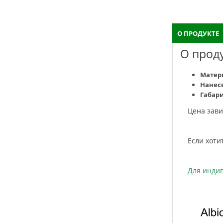
О ПРОДУКТЕ
О прод
Матер
Нанес
Габар
Цена зав
Если хот
Для инд