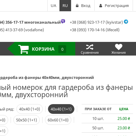
UA
RU
Вход
Регистрация
044) 356-17-17 многоканальный
+38 (068) 923-17-17 (kyivstar)
95) 413-37-69 (vodafone)
+38 (093) 170-14-16 (lifecell)
КОРЗИНА
0
Сравнения
Желания
ардероба из фанеры 40х40мм, двухсторонний
лый номерок для гардероба из фанеры
0мм, двухсторонний
ый ряд:
40х40 (1+0)
40х40 (1+1)
ПРИ ЗАКАЗЕ ОТ
ЦЕНА
10
шт.
25.00
₴
+0)
50х50 (1+1)
60х60 (1+0)
50
шт.
23.00
₴
+1)