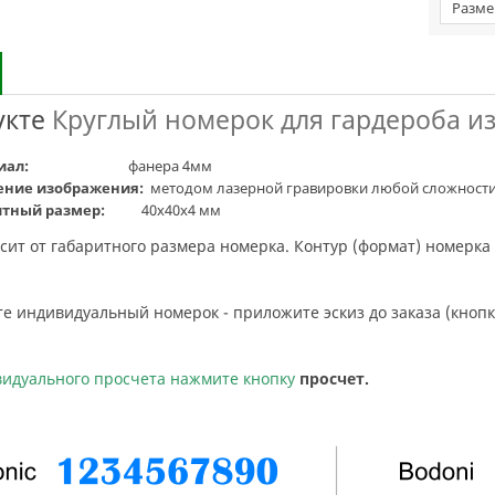
Разме
укте
Круглый номерок для гардероба и
иал:
фанера 4мм
ение изображения:
методом лазерной гравировки любой сложности (
итный размер:
40х40х4 мм
исит от габаритного размера номерка. Контур (формат) номерка
ите индивидуальный номерок - приложите эскиз до заказа (кнопк
ивидуального просчета нажмите кнопку
просчет.