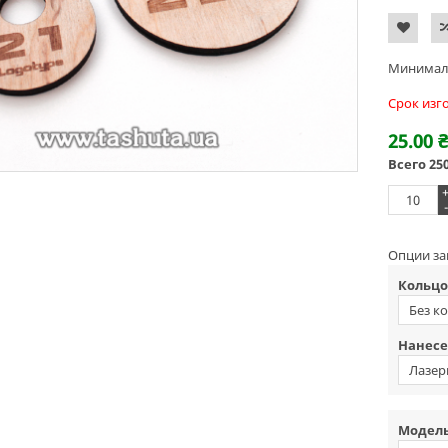
Минималь
Срок изг
25.00
Всего
25
-
Опции за
Кольцо
Без к
Нанесе
Лазер
Модель