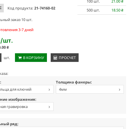
100
шт.
21.00
₴
Код продукта:
21-74160-02
500
шт.
18.50
₴
ный заказ 10 шт.
отовления 3-7 дней
₴
/шт.
0.00
₴
+
шт.
В КОРЗИНУ
ПРОСЧЕТ
каза:
:
Толщина фанеры:
ольца для ключей
4мм
ние изображения:
ная гравировка
ный ряд: