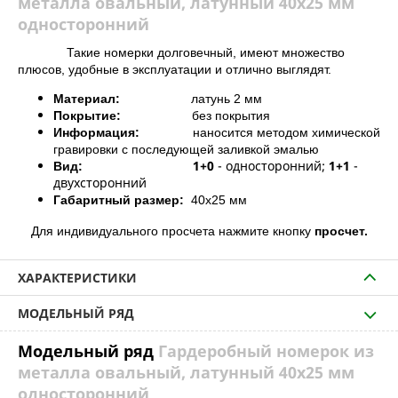
металла овальный, латунный 40х25 мм
односторонний
Такие номерки долговечный, имеют множество
плюсов, удобные в эксплуатации и отлично выглядят.
Материал:
латунь 2 мм
Покрытие:
без покрытия
Информация:
наносится методом химической
гравировки с последующей заливкой эмалью
1+0
- односторонний;
1+1
-
Вид:
двухсторонний
Габаритный размер:
40х25 мм
Д
ля индивидуального просчета нажмите кнопку
просчет.
ХАРАКТЕРИСТИКИ
МОДЕЛЬНЫЙ РЯД
Модельный ряд
Гардеробный номерок из
металла овальный, латунный 40х25 мм
односторонний