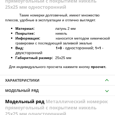
прямоугольный с покрытием никель
25х25 мм односторонний
Такие номерки долговечный, имеют множество
плюсов, удобные в эксплуатации и отлично выглядят.
Материал:
латунь 2 мм
Покрытие:
никель
Информация:
наносится методом химической
гравировки с последующей заливкой эмалью
1+0
- односторонний;
1+1
-
Вид:
двухсторонний
Габаритный размер:
25х25 мм
Д
ля индивидуального просчета нажмите кнопку
просчет.
ХАРАКТЕРИСТИКИ
МОДЕЛЬНЫЙ РЯД
Модельный ряд
Металлический номерок
прямоугольный с покрытием никель
25х25 мм односторонний