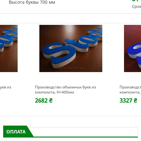
Высота буквы 700 мм
Срок
укв из
Производство объемных букв из
Производст
композита, H=400мм
композита
2682 ₴
3327 ₴
ОПЛАТА