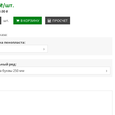
₴
/шт.
9.00
₴
+
шт.
В КОРЗИНУ
ПРОСЧЕТ
каза:
а пенопласта:
ный ряд:
а буквы 250 мм