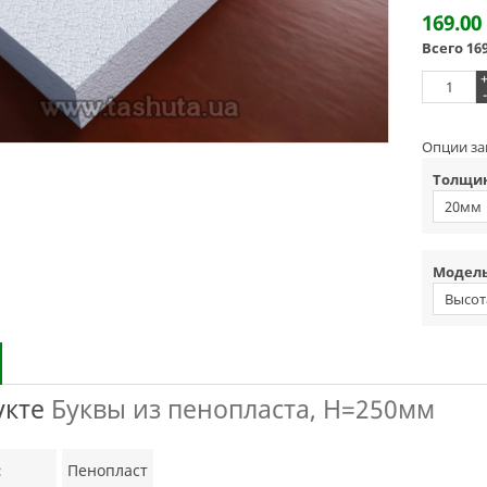
169.00
Всего
16
-
Опции за
Толщин
20мм
Модель
Высот
укте
Буквы из пенопласта, H=250мм
:
Пенопласт