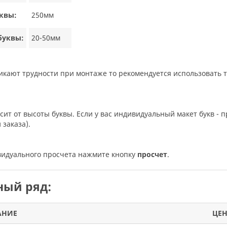
квы:
250мм
буквы:
20-50мм
никают трудности при монтаже то рекомендуется использовать 
исит от высоты буквы. Если у вас индивидуальный макет букв - п
заказа).
ивидуального просчета нажмите кнопку
просчет
.
ый ряд:
АНИЕ
ЦЕ