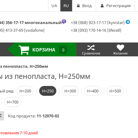
UA
RU
Вход
Регистрация
044) 356-17-17 многоканальный
+38 (068) 923-17-17 (kyivstar)
95) 413-37-69 (vodafone)
+38 (093) 170-14-16 (lifecell)
КОРЗИНА
0
Сравнения
Желания
з пенопласта, H=250мм
ы из пенопласта, H=250мм
ый ряд:
Н=200
Н=250
Н=300
Н=400
Н=500
Н=700
Код продукта:
11-12070-02
отовления 7-10 дней