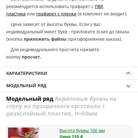
рекомендуется использовать трафарет с
ПВХ
пластика
или
трафарет с пленки
(в комплект не входит).
Цена зависит от высоты буквы. Если у вас
индивидуальный макет букв - приложите эскиз до заказа
(кнопка
приложить файлы
при оформлении заказа).
Для индивидуального просчета нажмите
кнопку
просчет.
ХАРАКТЕРИСТИКИ
МОДЕЛЬНЫЙ РЯД
Модельный ряд
Акриловые буквы на
стену из прозрачного оргстекла +
двухслойный пластик, H=50мм
Высота буквы 100 мм
Цена 210
₴