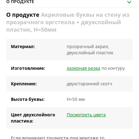
О ПРОДУКТЕ
О продукте
Акриловые буквы на стену из
прозрачного оргстекла + двухслойный
пластик, H=50мм
Материал:
прозрачный акрил,
двухслойный пластик
Изготовление:
лазерная резка
по контуру
Крепление:
двухсторонний скотч
Высота буквы:
H=50 мм
Цвет двухслойного
Посмотреть цвета
пластика:
Если возникают трудности при монтаже то