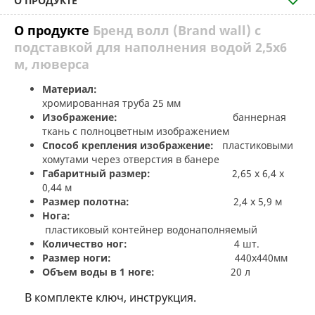
О ПРОДУКТЕ
О продукте
Бренд волл (Brand wall) с
подставкой для наполнения водой 2,5х6
м, люверса
Материал:
хромированная труба 25 мм
Изображение:
баннерная
ткань с полноцветным изображением
Способ крепления изображение:
пластиковыми
хомутами через отверстия в банере
Габаритный размер:
2,65 х 6,4 х
0,44 м
Размер полотна:
2,4 х 5,9 м
Нога:
пластиковый контейнер водонаполняемый
Количество ног:
4 шт.
Размер ноги:
440х440мм
Объем воды в 1 ноге:
20 л
В комплекте ключ, инструкция.