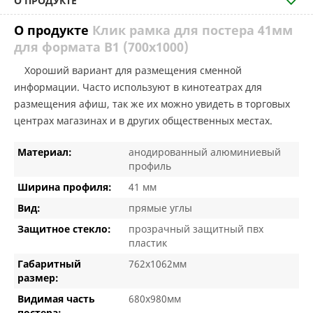
О ПРОДУКТЕ
О продукте
Клик рамка для постера 41мм
для формата В1 (700х1000)
Хороший вариант для размещения сменной
информации. Часто используют в кинотеатрах для
размещения афиш, так же их можно увидеть в торговых
центрах магазинах и в других общественных местах.
Материал:
анодированный алюминиевый
профиль
Ширина профиля:
41 мм
Вид:
прямые углы
Защитное стекло:
прозрачный защитный пвх
пластик
Габаритный
762х1062мм
размер:
Видимая часть
680х980мм
постера: