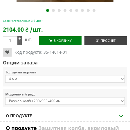
1
2
3
4
5
6
7
8
9
Срок изготовления 3-7 дней
2104.00
₴
/шт.
+
шт.
В КОРЗИНУ
ПРОСЧЕТ
-
Код продукта:
35-14014-01
Опции заказа
Толщина акрила
Модельный ряд
О ПРОДУКТЕ
О продукте
Защитная колба, акриловый