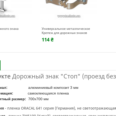
ожного знака
Универсальное металлическое
Крепеж для дорожных знаков
114 ₴
укте
Дорожный знак "Стоп" (проезд без
иал:
алюминиевый композит 3 мм
мация:
самоклеющаяся пленка
итный размер:
700х700 мм
ция
- пленка ORACAL 641 серия (Германия), не светоотражающая,
ция
- пленка TM5100 (Китай), светоотражающая, срок эксплуатац