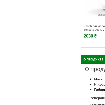
Столб для дор
50х50х3000 мм
2030 ₴
О ПРОДУКТЕ
О прод
Матер
Инфор
Габар
I генера
II генера