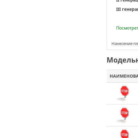
III генер
Посмотр
Нанесение пл
Модельн
НАИМЕНОВ