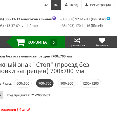
UA
RU
Вход
Регистрация
044) 356-17-17 многоканальный
+38 (068) 923-17-17 (kyivstar)
95) 413-37-69 (vodafone)
+38 (093) 170-14-16 (lifecell)
КОРЗИНА
0
Сравнения
Желания
езд без остановки запрещен) 700х700 мм
жный знак "Стоп" (проезд без
новки запрещен) 700х700 мм
ый ряд:
600х600
700х700
900х900
1200х1200
Код продукта:
71-20060-02
отовления 3-7 дней