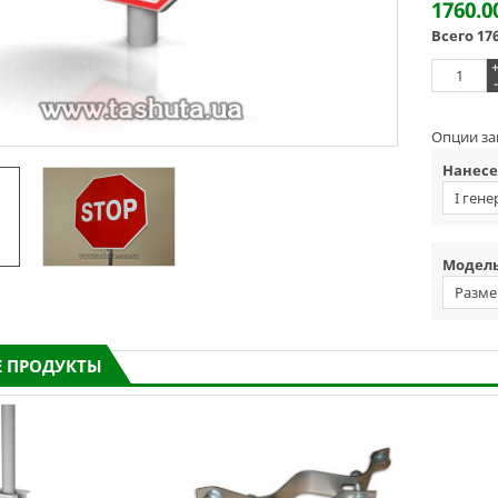
1760.0
Всего
17
-
Опции за
Нанесе
I гене
светоо
Модель
Разме
 ПРОДУКТЫ