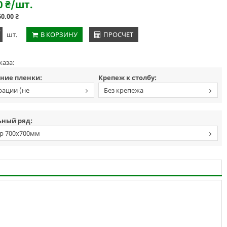
0
₴
/шт.
60.00
₴
+
шт.
В КОРЗИНУ
ПРОСЧЕТ
каза:
ние пленки:
Крепеж к столбу:
рации (не
Без крепежа
тражающая, Германия)
ный ряд:
р 700х700мм