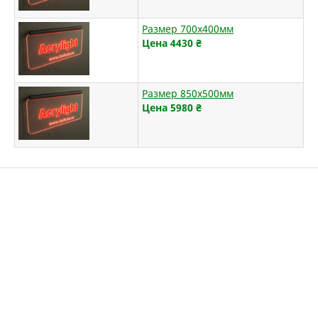
Размер 700х400мм
Цена 4430
₴
Размер 850х500мм
Цена 5980
₴
КОНТАКТЫ:
17044, Україна, м. Остер, Шевченка, 62
Телефоны:
+38 044 356-17-17 (многоканальный)
+38 095
413-37-69 (vodafone)
+38 068 923-17-17 (kyivstar)
+38 093
170-14-16 (lifecell)
office@tashuta.ua