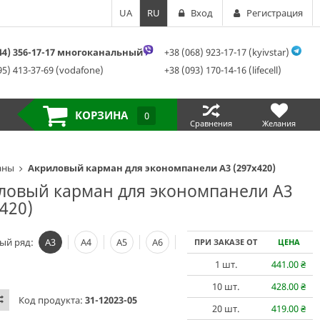
UA
RU
Вход
Регистрация
044) 356-17-17 многоканальный
+38 (068) 923-17-17 (kyivstar)
95) 413-37-69 (vodafone)
+38 (093) 170-14-16 (lifecell)
КОРЗИНА
0
Сравнения
Желания
аны
Акриловый карман для экономпанели А3 (297х420)
ловый карман для экономпанели А3
420)
ый ряд:
А3
А4
А5
А6
ПРИ ЗАКАЗЕ ОТ
ЦЕНА
1
шт.
441.00
₴
10
шт.
428.00
₴
Код продукта:
31-12023-05
20
шт.
419.00
₴