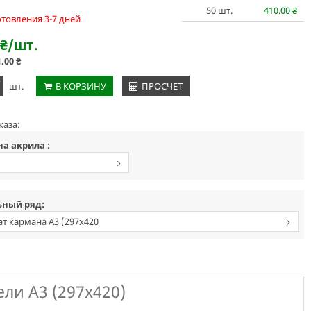
50
шт.
410.00
₴
отовления 3-7 дней
₴
/шт.
1.00
₴
+
шт.
В КОРЗИНУ
ПРОСЧЕТ
каза:
а акрила :
м
ный ряд:
т кармана А3 (297х420
ли А3 (297х420)