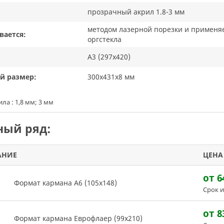
прозрачный акрил 1.8-3 мм
методом лазерной порезки и применяе
вается:
оргстекла
А3 (297х420)
й размер:
300х431х8 мм
ла : 1,8 мм; 3 мм
ый ряд:
АНИЕ
ЦЕНА
от 6
Формат кармана А6 (105х148)
Срок и
от 8
Формат кармана Еврофлаер (99х210)