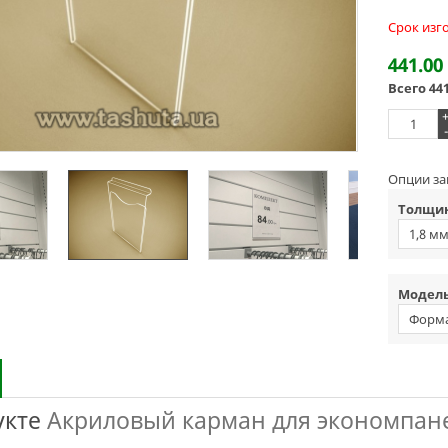
Срок изг
441.00
Всего
44
-
Опции за
Толщин
1,8 м
Модель
Форма
укте
Акриловый карман для экономпане