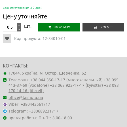
Срок изготовления 3-7 дней
Цену уточняйте
+
шт.
В КОРЗИНУ
ПРОСЧЕТ
-
Код продукта:
12-34010-01
КОНТАКТЫ:
17044, Україна, м. Остер, Шевченка, 62
Телефоны:
+38 044 356-17-17 (многоканальный)
+38 095
413-37-69 (vodafone)
+38 068 923-17-17 (kyivstar)
+38 093
170-14-16 (lifecell)
office@tashuta.ua
Viber:
+380443561717
Telegram:
+380689231717
время работы: Пн-Пт: 8.00-18.00