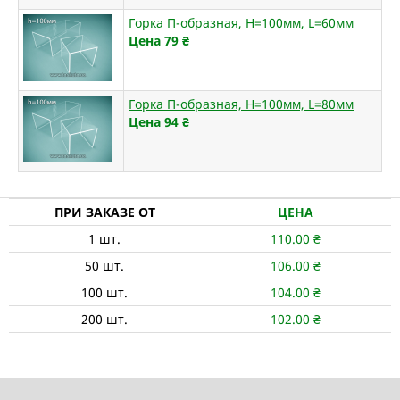
Горка П-образная, H=100мм, L=60мм
Цена 79
₴
Горка П-образная, H=100мм, L=80мм
Цена 94
₴
ПРИ ЗАКАЗЕ ОТ
ЦЕНА
1
шт.
110.00
₴
50
шт.
106.00
₴
100
шт.
104.00
₴
200
шт.
102.00
₴