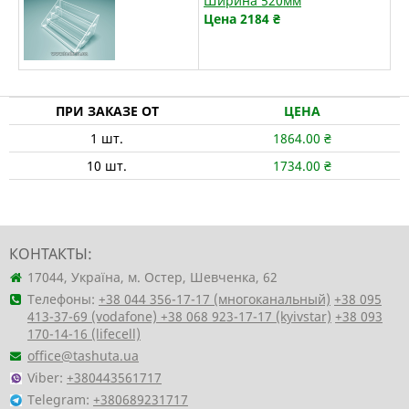
Ширина 520мм
Цена 2184
₴
ПРИ ЗАКАЗЕ ОТ
ЦЕНА
1
шт.
1864.00
₴
10
шт.
1734.00
₴
КОНТАКТЫ:
17044, Україна, м. Остер, Шевченка, 62
Телефоны:
+38 044 356-17-17 (многоканальный)
+38 095
413-37-69 (vodafone)
+38 068 923-17-17 (kyivstar)
+38 093
170-14-16 (lifecell)
office@tashuta.ua
Viber:
+380443561717
Telegram:
+380689231717