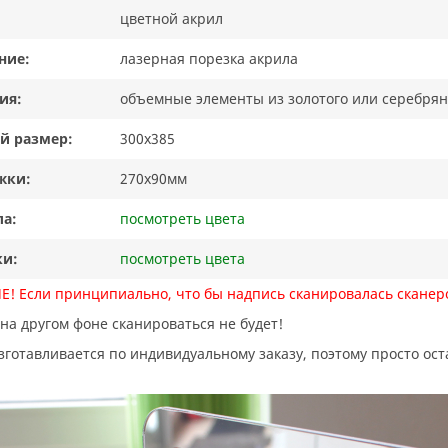
цветной акрил
ние:
лазерная порезка акрила
ия:
объемные элементы из золотого или серебрян
й размер:
300х385
жки:
270х90мм
ла:
посмотреть цвета
ки:
посмотреть цвета
! Если принципиально, что бы надпись сканировалась сканеро
 на другом фоне сканироваться не будет!