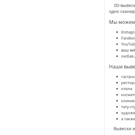
3D-вывеска с технологией считывания QR-кода. С таким продуктом можно легко перенаправлять клиентов из офлайн в онлайн за
одно сканир
Мы можем 
Instag
Facebo
YouTub
ваш ве
любая 
Наши вывес
гастро
рестор
отели
космет
клини
тату-с
художе
а такж
Вывески 