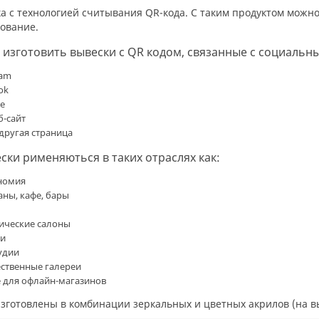
ование.
изготовить вывески с QR кодом, связанные с социальн
ram
ok
e
б-сайт
другая страница
ки рименяються в таких отраслях как:
номия
аны, кафе, бары
ические салоны
ки
тудии
ственные галереи
е для офлайн-магазинов
изготовлены в комбинации зеркальных и цветных акрилов (на в