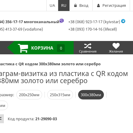
UA
RU
Вход
Регистрация
044) 356-17-17 многоканальный
+38 (068) 923-17-17 (kyivstar)
95) 413-37-69 (vodafone)
+38 (093) 170-14-16 (lifecell)
КОРЗИНА
0
Сравнения
Желания
астика с QR кодом 300х380мм золото или серебро
аграм-визитка из пластика с QR кодом
380мм золото или серебро
размер:
200х250мм
250х315мм
300х380мм
0мм
Код продукта:
21-29090-03