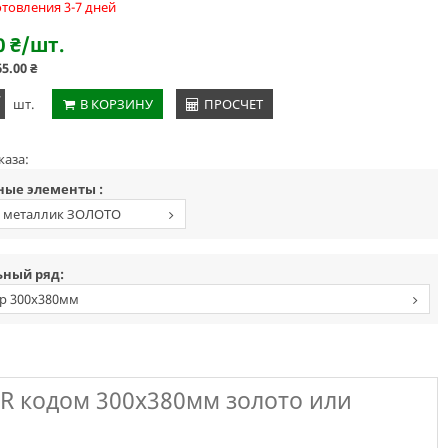
отовления 3-7 дней
0
₴
/шт.
65.00
₴
+
шт.
В КОРЗИНУ
ПРОСЧЕТ
каза:
ые элементы :
 металлик ЗОЛОТО
ЛО
ный ряд:
р 300х380мм
QR кодом 300х380мм золото или