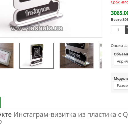
Срок изг
3065.0
Всего
30
-
Опции за
Объемн
Акрил
ЗЕРКА
Модель
Разме
укте
Инстаграм-визитка из пластика с 
о