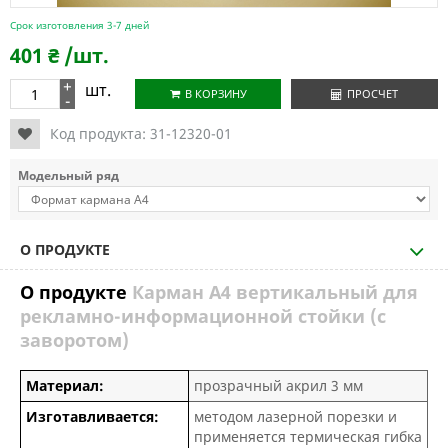
Срок изготовления 3-7 дней
401
₴
/шт.
+
шт.
В КОРЗИНУ
ПРОСЧЕТ
-
Код продукта:
31-12320-01
Модельный ряд
О ПРОДУКТЕ
О продукте
Карман А4 вертикальный для
рекламно-информационной стойки (с
заворотом)
Материал:
прозрачный акрил 3 мм
Изготавливается:
методом лазерной порезки и
применяется термическая гибка