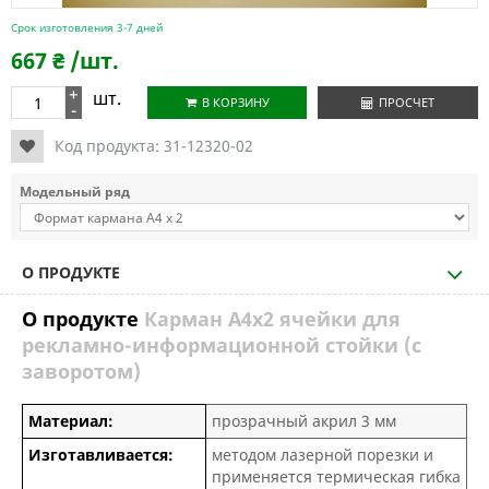
Срок изготовления 3-7 дней
667
₴
/шт.
+
шт.
В КОРЗИНУ
ПРОСЧЕТ
-
Код продукта:
31-12320-02
Модельный ряд
О ПРОДУКТЕ
О продукте
Карман А4х2 ячейки для
рекламно-информационной стойки (с
заворотом)
Материал:
прозрачный акрил 3 мм
Изготавливается:
методом лазерной порезки и
применяется термическая гибка