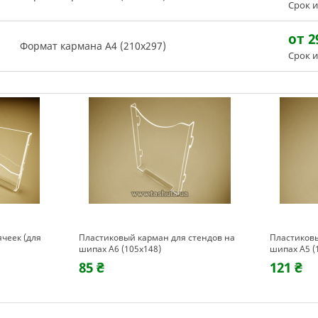
Срок и
от 2
Формат кармана А4 (210х297)
Срок и
ячеек (для
Пластиковый карман для стендов на
Пластиковы
шипах А6 (105х148)
шипах А5 (
85 ₴
121 ₴