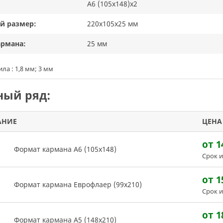
А6 (105х148)х2
й размер:
220х105х25 мм
армана:
25 мм
ла : 1,8 мм; 3 мм
ый ряд:
АНИЕ
ЦЕНА
от 1
Формат кармана А6 (105х148)
Срок и
от 1
Формат кармана Еврофлаер (99х210)
Срок и
от 1
Формат кармана А5 (148х210)