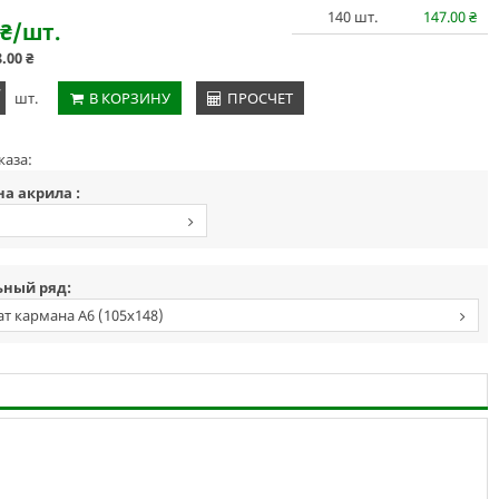
140
шт.
147.00
₴
₴
/шт.
8.00
₴
+
шт.
В КОРЗИНУ
ПРОСЧЕТ
каза:
а акрила :
м
ный ряд:
т кармана А6 (105х148)