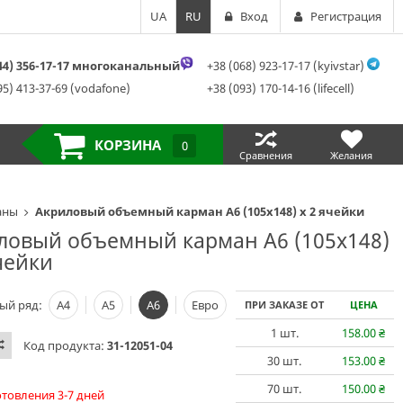
UA
RU
Вход
Регистрация
044) 356-17-17 многоканальный
+38 (068) 923-17-17 (kyivstar)
95) 413-37-69 (vodafone)
+38 (093) 170-14-16 (lifecell)
КОРЗИНА
0
Сравнения
Желания
аны
Акриловый объемный карман А6 (105х148) х 2 ячейки
ловый объемный карман А6 (105х148)
чейки
ый ряд:
А4
А5
А6
Евро
ПРИ ЗАКАЗЕ ОТ
ЦЕНА
1
шт.
158.00
₴
Код продукта:
31-12051-04
30
шт.
153.00
₴
70
шт.
150.00
₴
отовления 3-7 дней