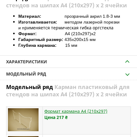
стендов на шипах А4 (210х297) х 2 ячейки
Материал:
прозрачный акрил 1.8-3 мм
Изготавливается:
методом лазерной порезки
рименяется термическая гибка оргстекла
и
п
Формат:
А4 (210х297)х2
Габаритный размер:
435х200х15 мм
Глубина кармана:
15 мм
ХАРАКТЕРИСТИКИ
МОДЕЛЬНЫЙ РЯД
Модельный ряд
Карман пластиковый для
стендов на шипах А4 (210х297) х 2 ячейки
Формат кармана А4 (210х297)
Цена 217
₴