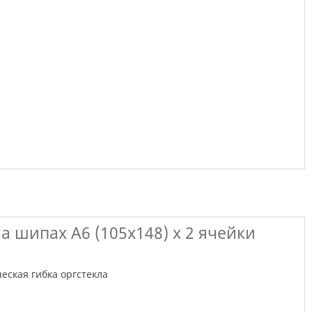
а шипах А6 (105х148) х 2 ячейки
еская гибка оргстекла