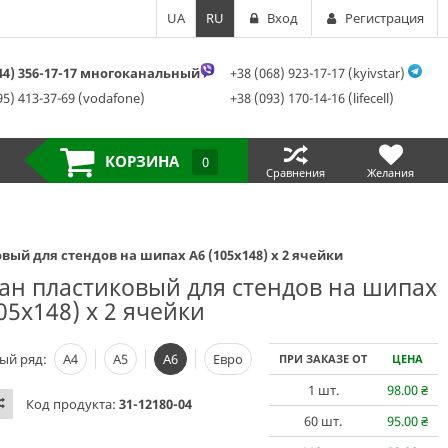
UA
RU
Вход
Регистрация
044) 356-17-17 многоканальный
+38 (068) 923-17-17 (kyivstar)
95) 413-37-69 (vodafone)
+38 (093) 170-14-16 (lifecell)
КОРЗИНА
0
Сравнения
Желания
ый для стендов на шипах А6 (105х148) х 2 ячейки
ан пластиковый для стендов на шипах
05х148) х 2 ячейки
ый ряд:
А4
А5
А6
Евро
ПРИ ЗАКАЗЕ ОТ
ЦЕНА
1
шт.
98.00
₴
Код продукта:
31-12180-04
60
шт.
95.00
₴