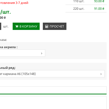
110
шт.
93.00
₴
отовления 3-7 дней
220
шт.
91.00
₴
₴
/шт.
.00
₴
+
шт.
В КОРЗИНУ
ПРОСЧЕТ
каза:
а акрила :
м
ный ряд:
т кармана А6 (105х148)