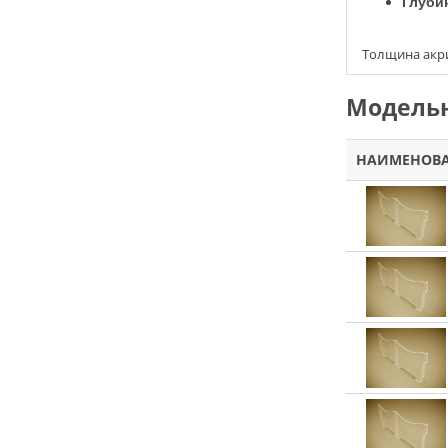
Глуби
Толщина акри
Модельн
НАИМЕНОВ