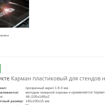
ировка
укте
Карман пластиковый для стендов н
иал:
прозрачный акрил 1.8-3 мм
рименяется термич
авливается:
методом лазерной порезки и
п
т:
А6 (105х148)х2
итный размер:
145х100х15 мм