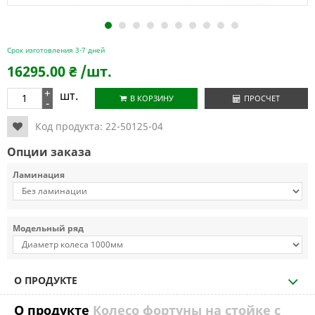
1
2
3
4
5
6
7
8
9
10
Срок изготовления 3-7 дней
16295.00
₴
/шт.
+
шт.
В КОРЗИНУ
ПРОСЧЕТ
-
Код продукта:
22-50125-04
Опции заказа
Ламинация
Модельный ряд
О ПРОДУКТЕ
О продукте
Колесо фортуны на стойке с