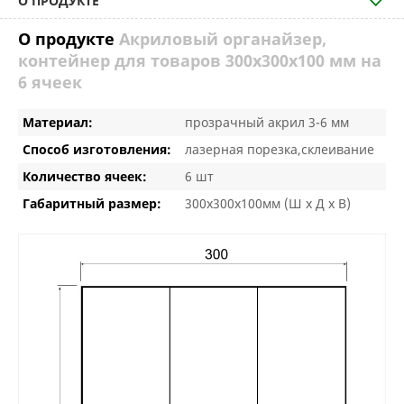
О ПРОДУКТЕ
О продукте
Акриловый органайзер,
контейнер для товаров 300х300х100 мм на
6 ячеек
Материал:
прозрачный акрил 3-6 мм
Способ изготовления:
лазерная порезка,склеивание
Количество ячеек:
6 шт
Габаритный размер:
300х300х100мм (Ш х Д х В)