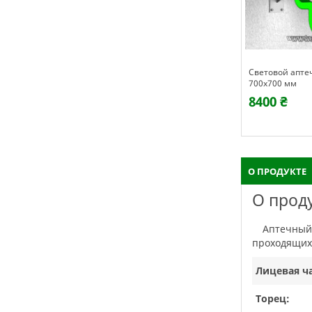
Световой апте
700х700 мм
8400 ₴
О ПРОДУКТЕ
О прод
Аптечный крест, это один из стандартных изделий что применяется в наружной рекламе и четко вызывает ассоциации у мимо
проходящих 
Лицевая ча
Торец: