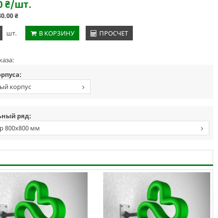
0
₴
/шт.
80.00
₴
+
шт.
В КОРЗИНУ
ПРОСЧЕТ
каза:
орпуса:
ый корпус
ный ряд:
р 800х800 мм