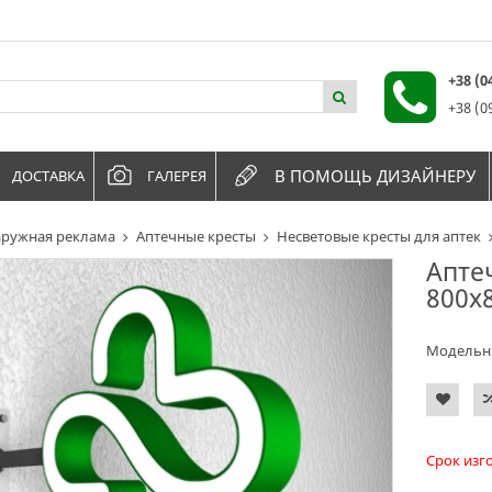
+38 (
+38 (0
В ПОМОЩЬ ДИЗАЙНЕРУ
ДОСТАВКА
ГАЛЕРЕЯ
ружная реклама
Аптечные кресты
Несветовые кресты для аптек
Апте
800х
Модельн
Срок изг