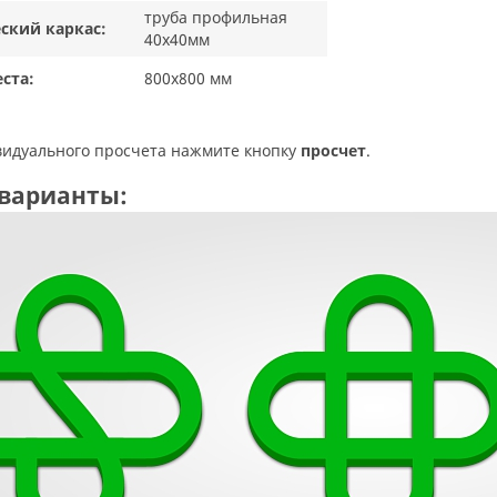
труба профильная
ский каркас:
40х40мм
еста:
800х800 мм
ивидуального просчета нажмите кнопку
просчет
.
 варианты: