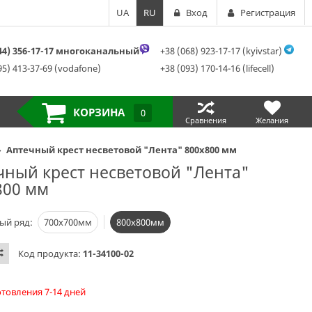
UA
RU
Вход
Регистрация
044) 356-17-17 многоканальный
+38 (068) 923-17-17 (kyivstar)
95) 413-37-69 (vodafone)
+38 (093) 170-14-16 (lifecell)
КОРЗИНА
0
Сравнения
Желания
Аптечный крест несветовой "Лента" 800х800 мм
чный крест несветовой "Лента"
800 мм
ый ряд:
700х700мм
800х800мм
Код продукта:
11-34100-02
отовления 7-14 дней